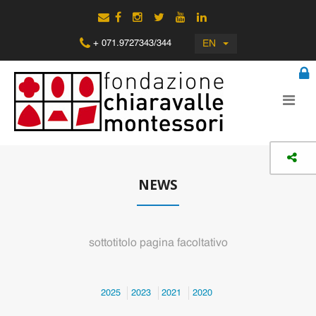
EN
+ 071.9727343/344
NEWS
sottotitolo pagina facoltativo
2025
2023
2021
2020