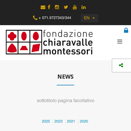
EN
+ 071.9727343/344
NEWS
sottotitolo pagina facoltativo
2025
2023
2021
2020