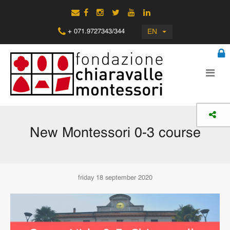
EN
+ 071.9727343/344
New Montessori 0-3 course
friday 18 september 2020